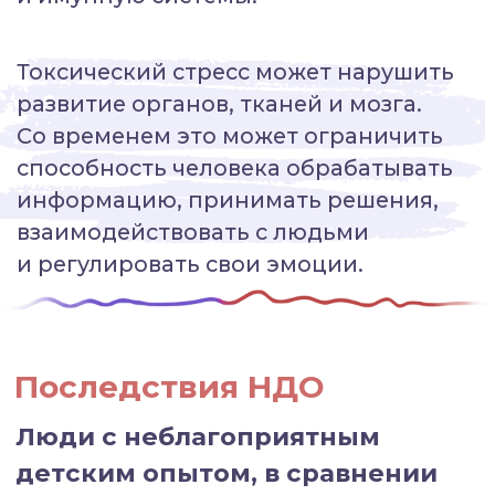
сделать, чтобы снизить
риск возникновения НДО
и его последствий
Продвигать практики
Посещать психолога
осознанного
родителя
Посещать
Просвещать
арт-терапии
о проблеме НДО
Учиться справляться
Создание движение
со стрессом
против НДО
Стать наставником
для ребенка с НДО
Что произойдёт,