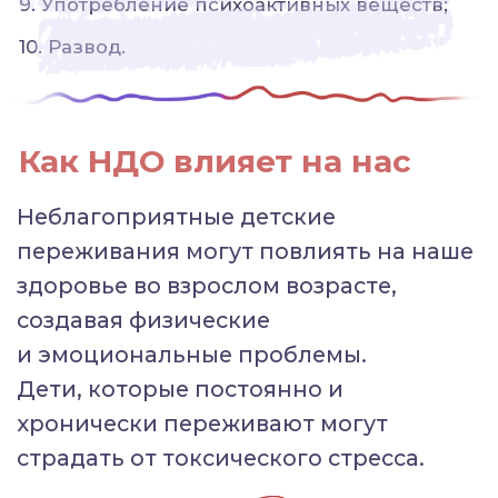
наш мозг переживает
повторяющийся стресс
или опасность, затем мозг выделяет
гормоны борьбы и бегства, как
кортизол.
Эта внутренняя система сигнализации
увеличивает частоту сердечных
сокращений, кровяное давление
и повреждает пищеварительную
и имунную системы.