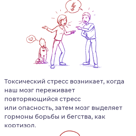
Токсический стресс может нарушить
развитие органов, тканей и мозга.
Со временем это может ограничить
способность человека обрабатывать
информацию, принимать решения,
взаимодействовать с людьми
и регулировать свои эмоции.
Последствия НДО
Люди с неблагоприятным
детским опытом, в сравнении
с людьми без него:
в 2 раза чаще употребляют
алкоголь и плохо питаются;
в 3 раза чаще курят;
в 5 раз выше риск ранней половой