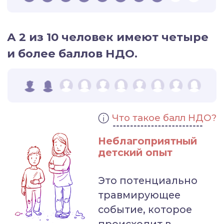
Это потенциально
травмирующее
событие, которое
происходит в
детстве.
10 неблагоприятных детских
переживаний
1. Физическое насилие;
2. Сексуальное насилие;
3. Эмоциональное насилие;
4. Физическое пренебрежение;
5. Эмоциональное пренебрежение;
6. Психическое заболевание родственника;
7. Заключенный родственник;
8. Жестокое обращение с родственниками;
9. Употребление психоактивных веществ;
10. Развод.