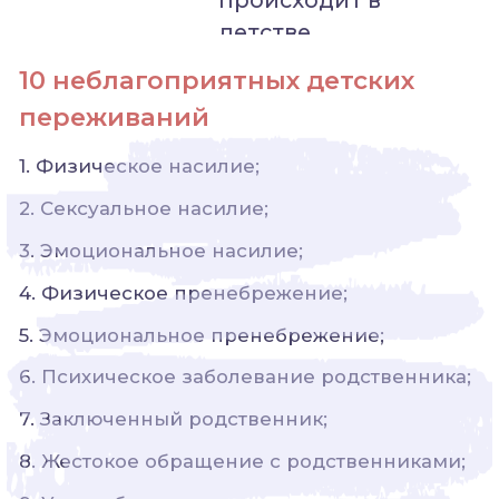
Как НДО влияет на нас
Неблагоприятные детские
переживания могут повлиять на наше
здоровье во взрослом возрасте,
создавая физические
и эмоциональные проблемы.
Дети, которые постоянно и
хронически переживают могут
страдать от токсического стресса.
Токсический стресс возникает, когда