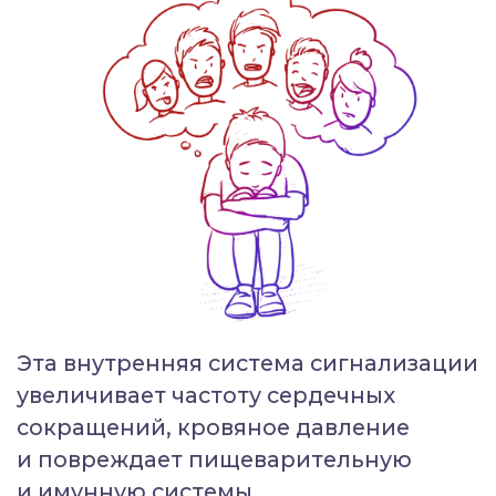
связи (до 16 лет);
в 6 раз выше риск иметь
незапланированную подростковую
беременность;
в 7 раз чаще становятся жертвами
насилия;
в 11 раз выше имеют риск начать
употреблять наркотики или
попасть в тюрьму.
Шкала НДО
9
1
3
5
7
2
4
6
8
10
Что мы с вами можем