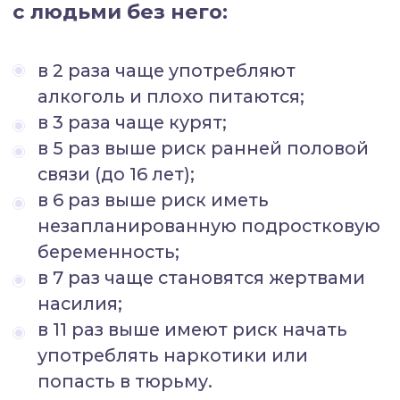
если мы объединимся
и предотвратим НДО
Снизим на 15%
количество безработных
взрослых
Снизим на 33% количество
курящих
Снизим на 16% количество
взрослых с болезнью почек
Снизим на 44% количество
людей страдающих
от депрессии
Уменьшим количество
людей страдающих от