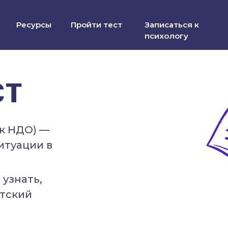
Ресурсы
Пройти тест
Записаться к
психологу
ст
к НДО) —
итуации в
 узнать,
етский