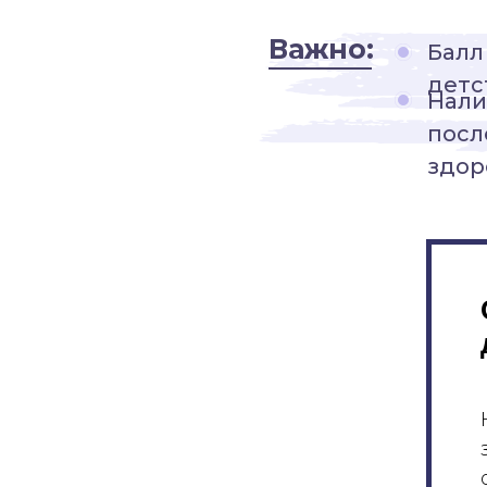
Важно:
Балл
детс
Нали
посл
здор
Пожалуйста, прочитайте вопросы
выберите вариант ответа. После
завершения теста вы увидите ваш
НДО.