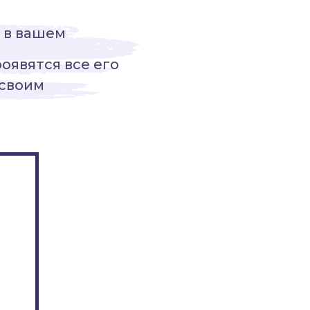
 в вашем
роявятся все его
 своим
Пройти тест