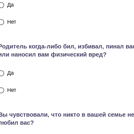
Да
Нет
Родитель когда-либо бил, избивал, пинал ва
или наносил вам физический вред?
Да
Нет
Вы чувствовали, что никто в вашей семье н
любил вас?