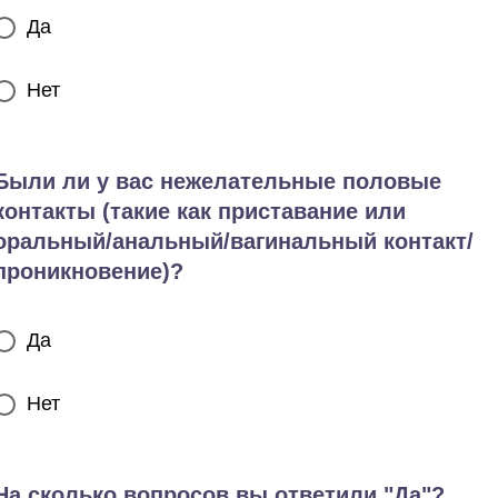
Да
Нет
Были ли у вас нежелательные половые
контакты (такие как приставание или
оральный/анальный/вагинальный контакт/
проникновение)?
Да
Нет
На сколько вопросов вы ответили "Да"?